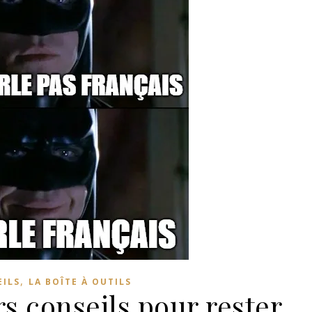
,
ILS
LA BOÎTE À OUTILS
s conseils pour rester