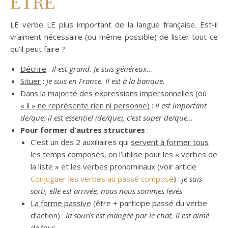
ÊTRE
LE verbe LE plus important de la langue française. Est-il
vraiment nécessaire (ou même possible) de lister tout ce
qu’il peut faire ?
Décrire
:
Il est grand. Je suis généreux…
Situer
:
Je suis en France. Il est à la banque.
Dans la majorité des expressions impersonnelles (où
« il » ne représente rien ni personne)
:
Il est important
de/que, il est essentiel (de/que), c’est super de/que…
Pour former d’autres structures
:
C’est un des 2 auxiliaires qui
servent à former tous
les temps composés
, on l’utilise pour les « verbes de
la liste » et les verbes pronominaux (voir article
Conjuguer les verbes au passé composé
) :
je suis
sorti, elle est arrivée, nous nous sommes levés
La forme passive
(être + participe passé du verbe
d’action) :
la souris est mangée par le chat, il est aimé
de tous.