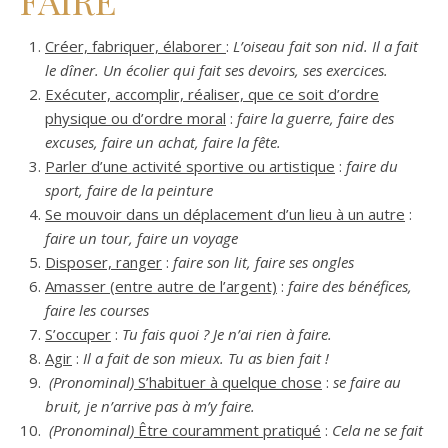
FAIRE
Créer, fabriquer, élaborer
:
L’oiseau fait son nid. Il a fait
le dîner. Un écolier qui fait ses devoirs, ses exercices.
Exécuter, accomplir, réaliser, que ce soit d’ordre
physique ou d’ordre moral
:
faire la guerre, faire des
excuses, faire un achat, faire la fête.
Parler d’une activité sportive ou artistique
:
faire du
sport, faire de la peinture
Se mouvoir dans un déplacement d’un lieu à un autre
:
faire un tour, faire un voyage
Disposer, ranger
:
faire son lit, faire ses ongles
Amasser (entre autre de l’argent)
:
faire des bénéfices,
faire les courses
S’occuper
:
Tu fais quoi ? Je n’ai rien à faire.
Agir
:
Il a fait de son mieux. Tu as bien fait !
(Pronominal)
S’habituer à quelque chose
:
se faire au
bruit, je n’arrive pas à m’y faire.
(Pronominal)
Être couramment pratiqué
:
Cela ne se fait