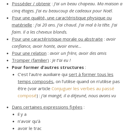
Posséder / obtenir
:
J’ai un beau chapeau. Ma maison a
cinq étages. J’ai eu beaucoup de cadeaux pour Noël
.
Pour une qualité, une caractéristique physique ou
matérielle
:
J’ai 20 ans. J’ai chaud. J’ai mal à la tête. J’ai
faim. Il a les cheveux blonds.
Pour une caractéristique morale ou abstraite
:
avoir
confiance, avoir honte, avoir envie…
Pour une relation
:
avoir un frère, avoir des amis
Tromper (familier)
:
Je t’ai eu !
Pour former d’autres structures
:
C’est l’autre auxiliaire qui
sert à former tous les
temps composés
, on l’utilise quand on n’utilise pas
être (voir article
Conjuguer les verbes au passé
composé
) :
j’ai mangé, il a déjeuné, nous avons vu
Dans certaines expressions figées
:
il y a
n’avoir qu’à
avoir le trac