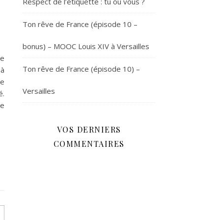
Respect de l’étiquette : tu ou vous ?
Ton rêve de France (épisode 10 –
bonus) – MOOC Louis XIV à Versailles
me
Ton rêve de France (épisode 10) –
 à
be
Versailles
é.
ne
VOS DERNIERS
COMMENTAIRES