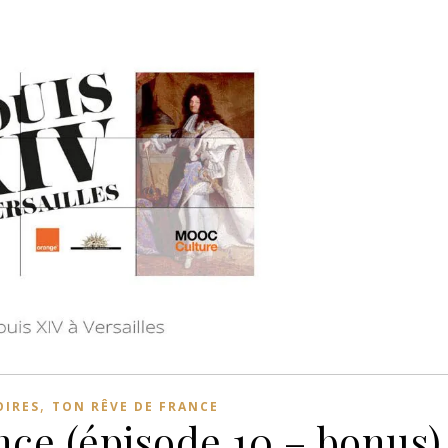
,
OIRES
TON RÊVE DE FRANCE
nce (épisode 10 – bonus)