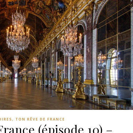
,
OIRES
TON RÊVE DE FRANCE
France (épisode 10) –