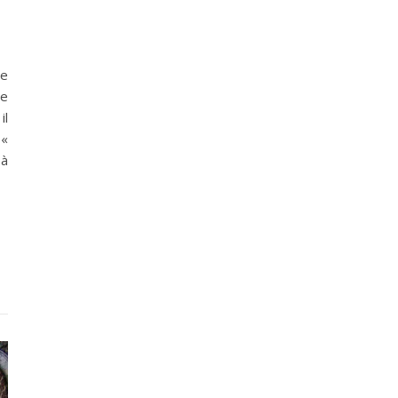
ve
re
il
 «
 à