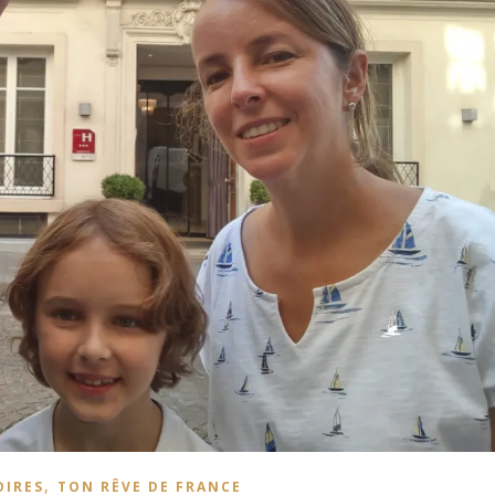
,
OIRES
TON RÊVE DE FRANCE