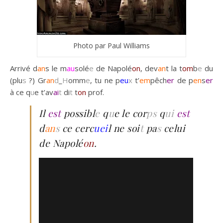
Photo par Paul Williams
Arrivé d
an
s le m
au
solé
e
de Napolé
on
, dev
an
t la t
om
b
e
du
(plu
s
?) Gr
an
d
_
H
omm
e
, tu ne p
eu
x
t’
em
pêch
er
de p
en
s
er
à ce q
u
e t’av
ai
t
di
t
t
on
prof.
Il
est
possibl
e
q
u
e le cor
ps
q
ui
est
d
an
s
ce cerc
uei
l ne soi
t
pa
s
celui
de Napolé
on
.