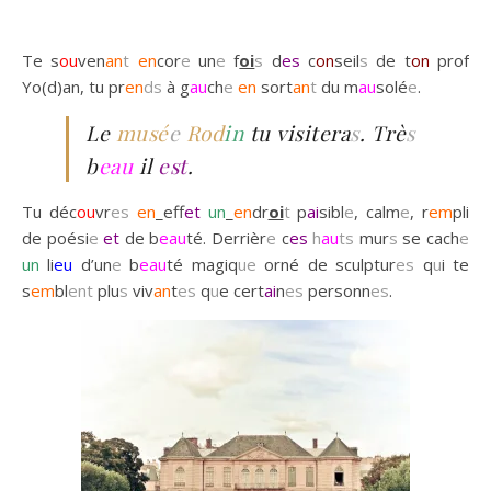
Te s
ou
ven
an
t
en
cor
e
un
e
f
oi
s
d
es
c
on
seil
s
de t
on
prof
Yo(d)an, tu pr
en
ds
à g
au
ch
e
en
sort
an
t
du m
au
solé
e
.
Le
musé
e
Rod
in
tu visitera
s
. Trè
s
b
eau
il
est
.
Tu déc
ou
vr
es
en
_eff
et
un
_
en
dr
oi
t
p
ai
sibl
e
, calm
e
, r
em
pli
de poési
e
et
de b
eau
té. Derrièr
e
c
es
h
au
ts
mur
s
se cach
e
un
li
eu
d’un
e
b
eau
té magiq
ue
orné de sculptur
es
q
u
i te
s
em
bl
ent
plu
s
viv
an
t
es
q
u
e cert
ai
n
es
personn
es
.