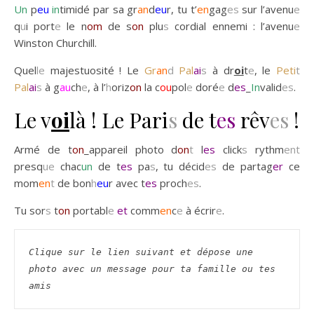
Un
p
eu
in
timidé par sa gr
an
d
eu
r, tu t’
en
gag
es
sur l’avenu
e
q
u
i port
e
le n
om
de s
on
plu
s
cordial ennemi : l’avenu
e
Winston Churchill.
Quel
le
majestuosité ! Le
Gr
an
d
Pal
ai
s
à dr
oi
t
e
, le
Peti
t
Pal
ai
s
à g
au
ch
e
, à l’
h
oriz
on
la c
ou
pol
e
doré
e
d
es
_
In
valid
es
.
Le v
oi
là ! Le Pari
s
de t
es
rêv
es
!
Armé de t
on
_appareil photo d
on
t
l
es
click
s
rythm
ent
presq
ue
chac
un
de t
es
pa
s
, tu décid
es
de partag
er
ce
mom
en
t
de bon
h
eu
r avec t
es
proch
es
.
Tu sor
s
t
on
portabl
e
et
comm
en
c
e
à écrir
e
.
Clique sur le lien suivant et dépose une 
photo avec un message pour ta famille ou tes 
amis