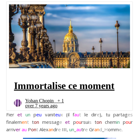
Fier
et
un
p
eu
vanit
eu
x
(il f
au
t
le dir
e
), tu partag
es
finalem
en
t
t
on
messag
e
et
p
ou
rsui
s
t
on
chem
in
p
ou
r
arriv
er
au
P
on
t
Alex
an
dr
e
III,
un
_
au
tr
e
Gr
an
d
_
H
omm
e
.