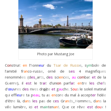
Photo par Mustang Joe
C
on
strui
t
en
l’
h
onn
eu
r du
Tsar de Russi
e
, s
ym
bol
e
de
l’amitié fr
an
co-russ
e
, orné de s
es
4 magnifiq
ues
renommé
es
(d
es
_ar
ts
, d
es
sci
en
c
es
,
au
c
om
ba
t
et
de la
G
u
err
e
), il
est
le tr
ai
t
d’uni
on
parf
ai
t
en
tr
e
l
es
ch
e
fs
d’
œu
vr
es
d
es
riv
es
dr
oi
t
e
et
g
au
ch
e
. S
ou
s
le soleil matinal
q
u
i effl
eu
r
e
ta p
eau
, tu a
s
en
cor
e
du mal à accept
er
l’idé
e
d’êtr
e
là, d
an
s
l
es
pa
s
de c
es
Gr
an
ds
_
H
omm
es
, d
an
s
la
vil
le
lumièr
e
, ici
et
m
ain
ten
an
t
. Q
u
e ce rêv
e
est
d
ou
x
!