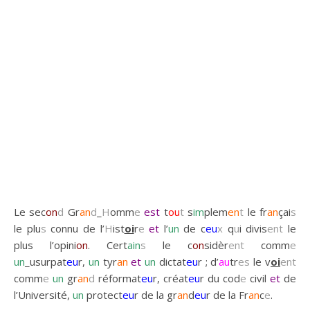
Le sec
on
d
Gr
an
d
_
H
omm
e
est
t
ou
t
s
im
plem
en
t
le fr
an
çai
s
le plu
s
connu de l’
H
ist
oi
r
e
et
l’
un
de c
eu
x
q
u
i divis
ent
le
plus l’opini
on
. Cert
ain
s
le c
on
sidèr
ent
comm
e
un
_usurpat
eu
r,
un
tyr
an
et
un
dictat
eu
r ; d’
au
tr
es
le v
oi
ent
comm
e
un
gr
an
d
réformat
eu
r, créat
eu
r du cod
e
civil
et
de
l’Université,
un
protect
eu
r de la gr
an
d
eu
r de la Fr
an
c
e
.