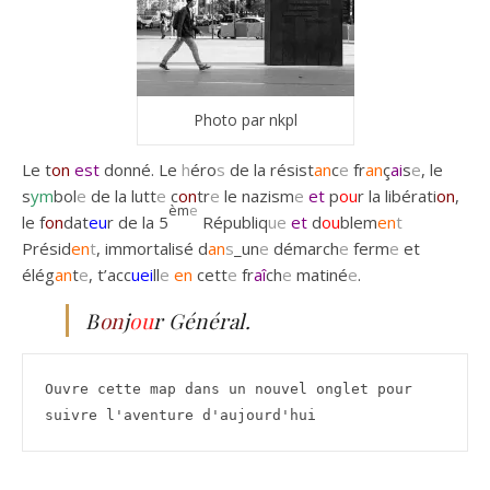
Photo par nkpl
Le t
on
est
donné. Le
h
éro
s
de la résist
an
c
e
fr
an
ç
ai
s
e
, le
s
ym
bol
e
de la lutt
e
c
on
tr
e
le nazism
e
et
p
ou
r la libérati
on
,
èm
e
le f
on
dat
eu
r de la 5
Républiq
ue
et
d
ou
blem
en
t
Présid
en
t
, immortalisé d
an
s
_un
e
démarch
e
ferm
e
et
élég
an
t
e
, t’acc
uei
ll
e
en
cett
e
fr
aî
ch
e
matiné
e
.
B
on
j
ou
r Général.
Ouvre cette map dans un nouvel onglet pour 
suivre l'aventure d'aujourd'hui