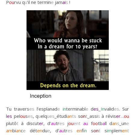
P
ou
rvu q
u
’il ne termin
e
jam
ai
s
!
Tu travers
es
l’esplanad
e
in
terminabl
e
d
es
_
In
valid
es
. Sur
l
es
pel
ou
s
es
, q
u
elq
ues
_étudi
an
ts
s
on
t
_assi
s
à révis
er
…
ou
plutô
t
à discut
er
, d’
au
tr
es
j
ou
ent
au
f
oo
tb
a
ll d
an
s
_un
e
am
bi
an
c
e
dét
en
du
e
, d’
au
tr
es
en
f
in
s
on
t
s
im
plem
en
t