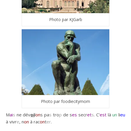
Photo par KJGarb
Photo par foodiecitymom
M
ai
s
ne dév
oi
l
on
s pa
s
tro
p
de s
es
secr
et
s
. C’
est
là
un
li
eu
à vivr
e
, n
on
à rac
on
t
er
.