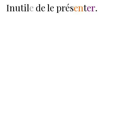
Inutil
e
de le prés
en
t
er
.