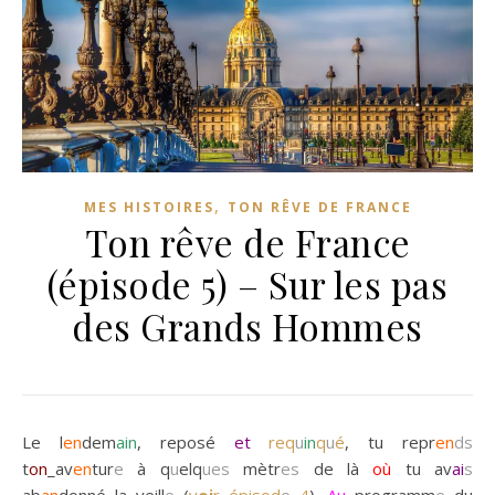
,
MES HISTOIRES
TON RÊVE DE FRANCE
Ton rêve de France
(épisode 5) – Sur les pas
des Grands Hommes
Le l
en
dem
ain
, reposé
et
req
u
in
q
u
é
, tu repr
en
ds
t
on
_av
en
tur
e
à q
u
elq
ues
mètr
es
de là
où
tu av
ai
s
ab
an
donné la veill
e
(
v
oi
r épisod
e
4
).
Au
programm
e
du