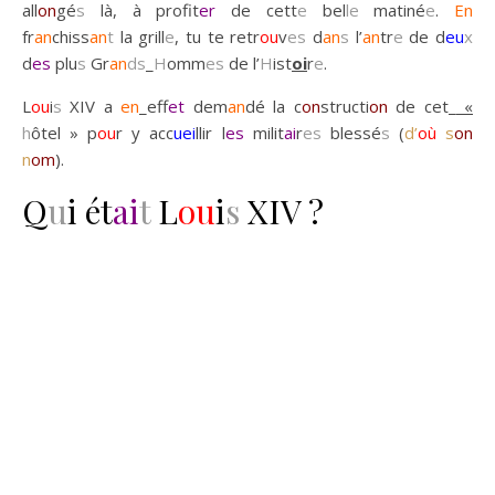
all
on
gé
s
là, à profit
er
de cett
e
bel
le
matiné
e
.
En
fr
an
chiss
an
t
la grill
e
, tu te retr
ou
v
es
d
an
s
l’
an
tr
e
de d
eu
x
d
es
plu
s
Gr
an
ds
_
H
omm
es
de l’
H
ist
oi
r
e
.
L
ou
i
s
XIV a
en
_eff
et
dem
an
dé la c
on
structi
on
de cet_
«
h
ôtel » p
ou
r y acc
uei
llir l
es
milit
ai
r
es
blessé
s
(
d’
où
s
on
n
om
).
Q
u
i ét
ai
t
L
ou
i
s
XIV ?