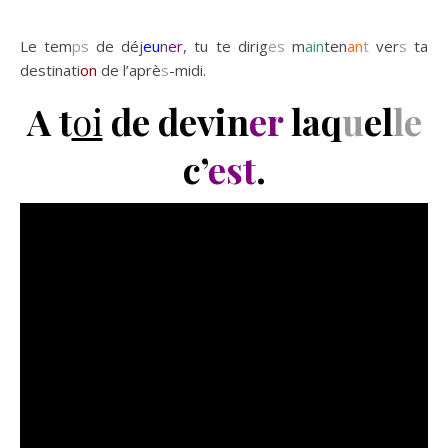
Le tem
ps
de déj
eu
n
er
, tu te dirig
es
m
ain
ten
an
t
ver
s
ta
destinati
on
de l’aprè
s
-midi.
A t
oi
de devin
er
laq
u
el
le
c’
est
.