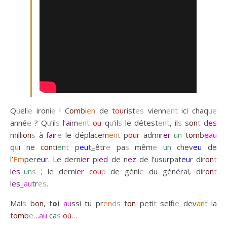
Q
u
el
le
ironi
e
! C
om
bi
en
de t
ou
rist
es
vienn
ent
ici chaq
ue
anné
e
? Q
u
’il
s
l’
ai
m
ent
ou
q
u
’il
s
le détest
ent
, il
s
s
on
t
d
es
milli
on
s
à f
ai
r
e
le déplacem
en
t
p
ou
r admir
er
un
t
om
b
eau
q
u
i ne c
on
ti
en
t
p
eu
t
–
êtr
e
pa
s
mêm
e
un
chev
eu
de
l’
Em
per
eu
r. Le derni
er
pi
ed
de n
ez
de l’usurpat
eu
r dir
on
t
l
es
_
un
s
; le derni
er
c
ou
p
de géni
e
du général, dir
on
t
l
es
_
au
tr
es
.
Mai
s
b
on
, t
oi
au
ssi tu pr
en
ds
t
on
peti
t
selfi
e
dev
an
t
la
t
om
b
e
…
au
ca
s
où
…