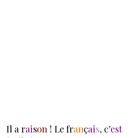
Il a r
ai
s
on
! Le fr
an
ç
ai
s
, c’
est