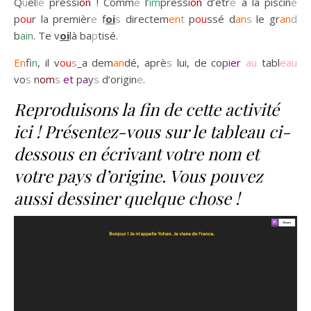
Q
u
el
le
pressi
on
! Comm
e
l’
im
pressi
on
d’êtr
e
à la piscin
e
p
ou
r la premièr
e
f
oi
s
directem
en
t
p
ou
ssé d
an
s
le gr
an
d
b
ain
. Te v
oi
là ba
p
tisé.
En
f
in
, il v
ou
s
_a dem
an
dé, aprè
s
lui, de copi
er
au
tabl
eau
vo
s
n
om
s
et
p
a
y
s
d’origin
e
.
Reproduisons la fin de cette activité
ici ! Présentez-vous sur le tableau ci-
dessous en écrivant votre nom et
votre pays d’origine. Vous pouvez
aussi dessiner quelque chose !