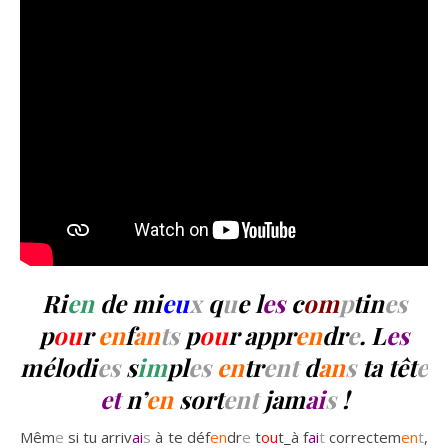
Ri
en
de mi
eu
x
q
u
e l
es
c
om
p
tin
es
p
ou
r
en
f
an
ts
p
ou
r appr
en
dr
e
. L
es
mélodi
es
s
im
pl
es
en
tr
ent
d
an
s
ta têt
e
et
n’
en
sort
ent
jam
ai
s
!
Mêm
e
si tu arriv
ai
s
à te déf
en
dr
e
t
ou
t_à f
ai
t
correctem
en
t
,