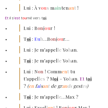
Lui : À v
ou
s
m
ain
ten
an
t
!
Et
il s’
est
t
ou
rné ver
s
t
oi
.
Lui : B
on
j
ou
r !
T
oi
:
Eu
h
…B
on
j
ou
r…
Lui : Je m’appel
le
Yo
h
an.
T
oi
: Je m’appel
le
Yo
h
an.
Lui : N
on
! Comm
en
t
tu
t’appel
les
? M
oi
– Yo
h
an.
Et
t
oi
?
(
en
f
ai
s
an
t
de gr
an
ds
gest
es
)
T
oi
: Je m’appel
le
…Max ?
Lui : Excel
l
en
t
! B
on
j
ou
r Max !