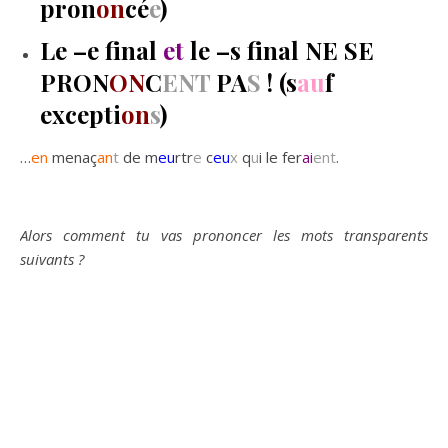
pron
on
cé
e
)
Le –e final
et
le –s final NE SE
PRON
ON
C
ENT
PA
S
! (s
au
f
excepti
on
s
)
…
en
menaç
an
t
de m
eu
rtr
e
c
eu
x
q
u
i le fer
ai
ent
.
Alors comment tu vas prononcer les mots transparents
suivants ?