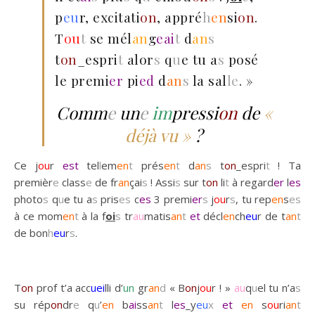
p
eu
r, excitati
on
, appré
h
en
si
on
.
T
ou
t
se mél
an
g
eai
t
d
an
s
t
on
_espri
t
alor
s
q
u
e tu a
s
posé
le premi
er
pi
ed
d
an
s
la sal
le
. »
Comm
e
un
e
im
pressi
on
de
«
déjà vu »
?
Ce j
ou
r
est
tel
l
em
en
t
prés
en
t
d
an
s
t
on
_espri
t
! Ta
premièr
e
class
e
de fr
an
çai
s
! Assi
s
sur t
on
li
t
à regard
er
l
es
photo
s
q
u
e tu a
s
pris
es
c
es
3 premi
er
s
j
ou
r
s
, tu rep
en
s
es
à ce mom
en
t
à la f
oi
s
tr
au
matis
an
t
et
décl
en
ch
eu
r de t
an
t
de bon
h
eu
r
s
.
T
on
prof t’a acc
uei
lli d’
un
gr
an
d
« B
on
j
ou
r ! »
au
q
u
el tu n’a
s
su rép
on
dr
e
q
u
’
en
b
ai
ss
an
t
l
es
_y
eu
x
et
en
s
ou
ri
an
t