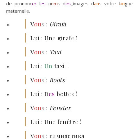
de prononc
er
l
es
n
om
s
d
es
_imag
es
d
an
s
votr
e
l
an
g
ue
maternel
le
.
V
ou
s
:
Girafa
Lui : Un
e
giraf
e
!
V
ou
s
:
Taxi
Lui :
Un
taxi !
V
ou
s
:
Boots
Lui : D
es
bott
es
!
V
ou
s
:
Fenster
Lui : Un
e
fenêtr
e
!
V
ou
s
: гимнастика