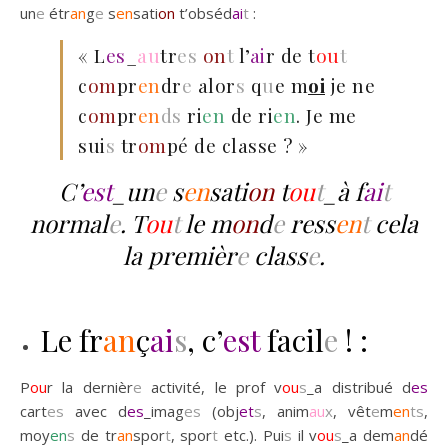
un
e
étr
an
g
e
s
en
sati
on
t’obséd
ai
t
:
« L
es
_
au
tr
es
on
t
l’
ai
r de t
ou
t
c
om
pr
en
dr
e
alor
s
q
u
e m
oi
je ne
c
om
pr
en
ds
ri
en
de ri
en
. Je me
sui
s
tr
om
pé de classe ? »
C’
est
_un
e
s
en
sati
on
t
ou
t
_à f
ai
t
normal
e
. T
ou
t
le m
on
d
e
ress
en
t
cela
la premièr
e
class
e
.
Le fr
an
ç
ai
s
, c’
est
facil
e
! :
P
ou
r la dernièr
e
activité, le prof v
ou
s
_a distribué d
es
cart
es
avec d
es
_imag
es
(obj
et
s
, anim
au
x
, vêt
e
m
en
ts
,
moy
en
s
de tr
an
spor
t
, spor
t
etc.). Pui
s
il v
ou
s
_a dem
an
dé