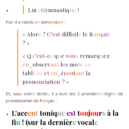
Lui : Gymnastiq
ue
!
Pui
s
il a c
on
clu
en
dem
an
d
an
t
:
« Alor
s
? C’
est
difficil
e
le fr
an
ç
ai
s
? »
« Q
u
’
est
-c
e
q
u
e v
ou
s
remarq
u
ez
en
_observ
an
t
l
es
mo
ts
au
tabl
eau
et
en
_éc
ou
t
an
t
la
pron
on
ciati
on
? »
Et
, s
ou
s
votr
e
dicté
e
, il a écri
t
l
es
2 premièr
es
règl
es
de
pron
on
ciati
on
du fr
an
ç
ai
s
:
L’acc
en
t
toniq
ue
est
t
ou
j
ou
r
s
à la
f
in
! (sur la dernièr
e
vocal
e