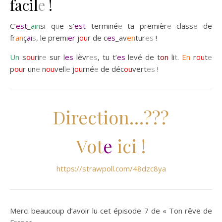
facil
e
!
C’
est
_
ain
si q
u
e s’
est
terminé
e
ta premièr
e
class
e
de
fr
an
ç
ai
s
, le premi
er
j
ou
r de c
es
_av
en
tur
es
!
Un
s
ou
rir
e
sur l
es
lèvr
es
, tu t’
es
levé de t
on
li
t
.
En
r
ou
t
e
p
ou
r un
e
n
ou
vel
le
j
ou
rné
e
de déc
ou
vert
es
!
Direction…???
Vot
e
ici !
https://strawpoll.com/48dzc8ya
Merci beaucoup d’avoir lu cet épisode 7 de « Ton rêve de