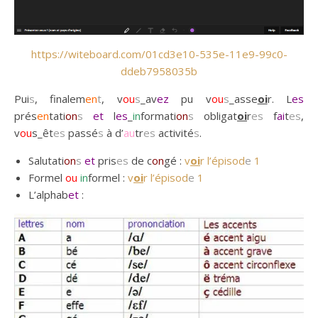
https://witeboard.com/01cd3e10-535e-11e9-99c0-
ddeb7958035b
Pui
s
, finalem
en
t
, v
ou
s
_av
ez
pu v
ou
s
_asse
oi
r. L
es
prés
en
tati
on
s
et
l
es
_
in
formati
on
s
obligat
oi
r
es
f
ai
t
es
,
v
ou
s_êt
es
passé
s
à d’
au
tr
es
activité
s
.
Salutati
on
s
et
pris
es
de c
on
gé :
v
oi
r l’épisod
e
1
Formel
ou
in
formel :
v
oi
r l’épisod
e
1
L’alphab
et
: