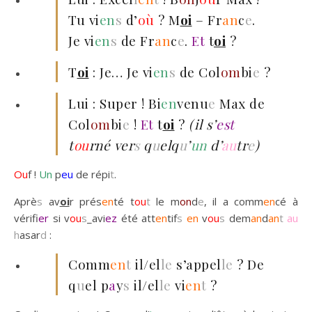
Tu vi
en
s
d’
où
? M
oi
– Fr
an
c
e
.
Je vi
en
s
de Fr
an
c
e
.
Et
t
oi
?
T
oi
: Je… Je vi
en
s
de Col
om
bi
e
?
Lui : Super ! Bi
en
venu
e
Max de
Col
om
bi
e
!
Et
t
oi
?
(il s’
est
t
ou
rné ver
s
q
u
elq
u
’
un
d’
au
tr
e
)
Ou
f !
Un
p
eu
de répi
t
.
Aprè
s
av
oi
r prés
en
té t
ou
t
le m
on
d
e
, il a comm
en
cé à
vérifi
er
si v
ou
s
_avi
ez
été att
en
tif
s
en
v
ou
s
dem
an
d
an
t
au
h
asar
d
:
Comm
en
t
il/el
le
s’appel
le
? De
q
u
el p
a
y
s
il/el
le
vi
en
t
?