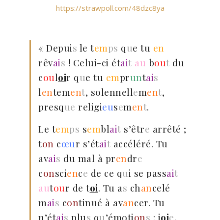
https://strawpoll.com/48dzc8ya
« Depui
s
le t
em
ps
q
u
e tu
en
rêv
ai
s
! Celui-ci ét
ai
t
au
b
ou
t
du
c
ou
l
oi
r q
u
e tu
em
pr
un
t
ai
s
l
en
tem
en
t
, solennell
e
m
en
t
,
presq
ue
religi
eu
s
e
m
en
t
.
Le t
em
ps
s
em
bl
ai
t
s’êtr
e
arrêté ;
t
on
c
œu
r s’ét
ai
t
accéléré. Tu
av
ai
s
du mal à pr
en
dr
e
c
on
sci
en
c
e
de ce q
u
i se pass
ai
t
au
t
ou
r de t
oi
. Tu a
s
ch
an
celé
m
ai
s
c
on
tinué à av
an
cer. Tu
n’ét
ai
s
plu
s
q
u
’émoti
on
s
: j
oi
e
,