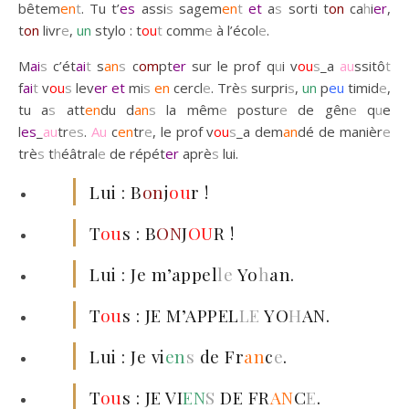
bêtem
en
t
. Tu t’
es
assi
s
sagem
en
t
et
a
s
sorti t
on
ca
h
i
er
,
t
on
livr
e
,
un
stylo : t
ou
t
comm
e
à l’écol
e
.
M
ai
s
c’ét
ai
t
s
an
s
c
om
pt
er
sur le prof q
u
i v
ou
s
_a
au
ssitô
t
f
ai
t
v
ou
s
lev
er
et
mi
s
en
cercl
e
. Trè
s
surpri
s
,
un
p
eu
timid
e
,
tu a
s
att
en
du d
an
s
la mêm
e
postur
e
de gên
e
q
u
e
l
es
_
au
tr
es
.
Au
c
en
tr
e
, le prof v
ou
s
_a dem
an
dé de manièr
e
trè
s
t
h
éâtral
e
de répét
er
aprè
s
lui.
Lui : B
on
j
ou
r !
T
ou
s : B
ON
J
OU
R !
Lui : Je m’appel
le
Yo
h
an.
T
ou
s : JE M’APPEL
LE
YO
H
AN.
Lui : Je vi
en
s
de Fr
an
c
e
.
T
ou
s : JE VI
EN
S
DE FR
AN
C
E
.