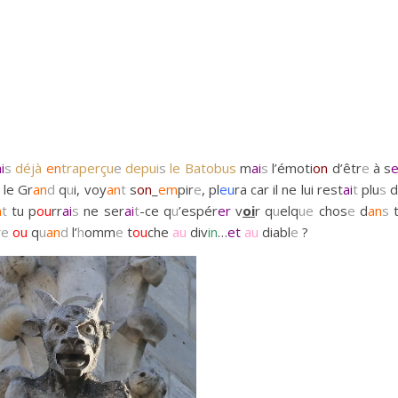
i
s
déjà
en
traperçu
e
depui
s
le Batobus
m
ai
s
l’émoti
on
d’êtr
e
à s
le Gr
an
d
q
u
i, voy
an
t
s
on
_
em
pir
e
, pl
eu
ra car il ne lui rest
ai
t
plu
s
d
n
t
tu p
ou
rr
ai
s
ne ser
ai
t
-ce q
u
’espér
er
v
oi
r q
u
elq
ue
chos
e
d
an
s
t
r
e
ou
q
u
an
d
l’
h
omm
e
t
ou
che
au
div
in
…
et
au
diabl
e
?