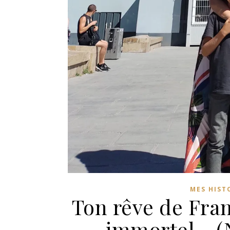
MES HIST
Ton rêve de Fran
immortel… (N