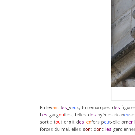
En lev
an
t
l
es
_y
eu
x
, tu remarq
ues
d
es
figur
e
L
es
garg
ou
ill
es
, tel
les
d
es
h
yèn
es
rican
eu
s
e
sorti
e
t
ou
t
dr
oi
t
d
es
_
en
fer
s
p
eu
t-el
le
orn
er
forc
es
du mal, el
les
s
on
t
d
on
c l
es
gardienn
e