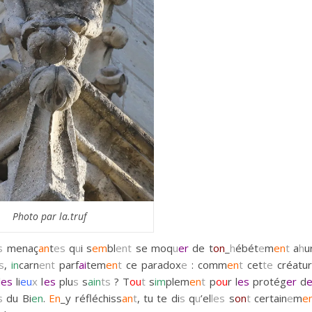
Photo par la.truf
s
menaç
an
t
es
q
u
i s
em
bl
ent
se moq
u
er
de t
on
_
h
ébét
e
m
en
t
a
h
ur
s
,
in
carn
ent
parf
ai
tem
en
t
ce paradox
e
: comm
en
t
cet
te
créatur
l
es
li
eu
x
l
es
plu
s
s
ain
ts
? T
ou
t
s
im
plem
en
t
p
ou
r l
es
protég
er
d
s
du Bi
en
.
En
_y réfléchiss
an
t
, tu te di
s
q
u
’el
les
s
on
t
certain
e
m
e