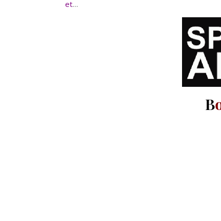
et
…
B