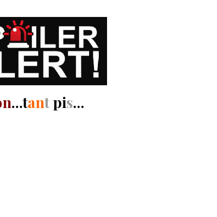
on
…t
an
t
pi
s
…