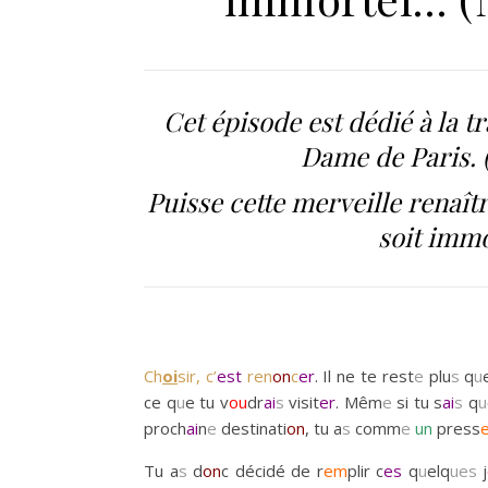
Cet épisode est dédié à la t
Dame de Paris. (
Puisse cette merveille renaî
soit immo
Ch
oi
sir, c’
est
ren
on
c
er
. Il ne te rest
e
plu
s
q
u
ce q
u
e tu v
ou
dr
ai
s
visit
er
. Mêm
e
si tu s
ai
s
q
u
proch
ai
n
e
destinati
on
, tu a
s
comm
e
un
press
Tu a
s
d
on
c décidé de r
em
plir c
es
q
u
elq
ues
j