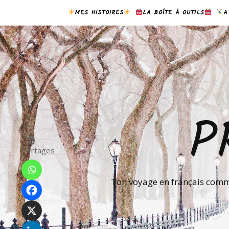
MES HISTOIRES
LA BOÎTE À OUTILS
A
P
0
Partages
Ton voyage en français comme