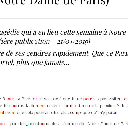
ragédie qui a eu lieu cette semaine à Notre
1ère publication – 21/04/2019)
tre de ses cendres rapidement. Que ce Pari
rtel, plus que jamais…
e 3 j
ou
r
s
à Pari
s
et
tu s
ai
s
déjà q
u
e tu ne p
ou
rra
s
pa
s
visit
er
t
o
e tu p
ou
rra
s
facilem
en
t
revenir c
om
pt
e
tenu de la proximité de 
en
tim
en
t
q
u
e cela p
ou
rr
ai
t
êtr
e
plu
s
c
om
pliq
u
é q
u
’il n’y par
aî
t
.
ou
r
s
par d
es
_
in
c
on
t
ou
rnabl
es
: l’immortel
le
Notr
e
Dam
e
de Par