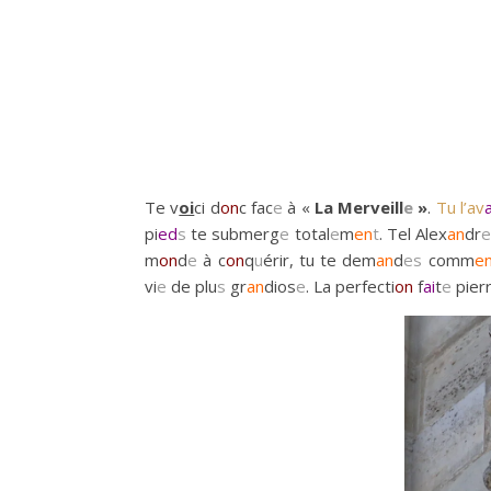
Te v
oi
ci d
on
c fac
e
à «
La Merveill
e
»
.
Tu l’av
a
pi
e
d
s
te submerg
e
total
e
m
en
t
. Tel Alex
an
dr
e
m
on
d
e
à c
on
q
u
érir, tu te dem
an
d
es
comm
e
vi
e
de plu
s
gr
an
dios
e
. La perfecti
on
f
ai
t
e
pier